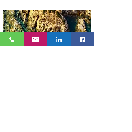
Gestión Marina y Costera
La explotación de los recursos marinos y
costeros (vivos y no vivos) y su
movimiento y transporte son uno de los
grandes retos de las próximas décadas,
como consecuencia del crecimiento
demográfico, de los intereses