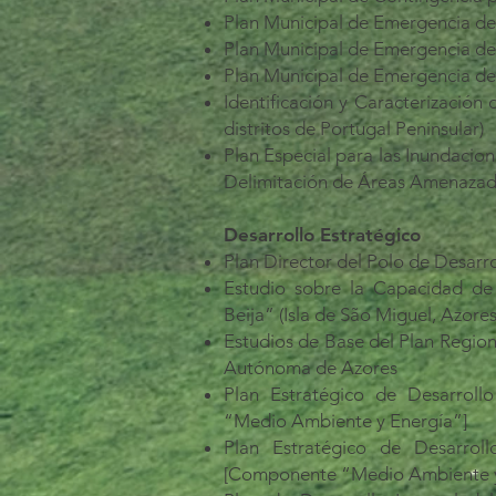
Plan Municipal de Emergencia de 
Plan Municipal de Emergencia de
Plan Municipal de Emergencia de 
Identificación y Caracterización 
distritos de Portugal Peninsular)
Plan Especial para las Inundacion
Delimitación de Áreas Amenazad
Desarrollo Estratégico
Plan Director del Polo de Desarro
Estudio sobre la Capacidad de
Beija” (Isla de São Miguel, Azores
Estudios de Base del Plan Region
Autónoma de Azores
Plan Estratégico de Desarroll
“Medio Ambiente y Energía”]
Plan Estratégico de Desarrol
[Componente “Medio Ambiente y