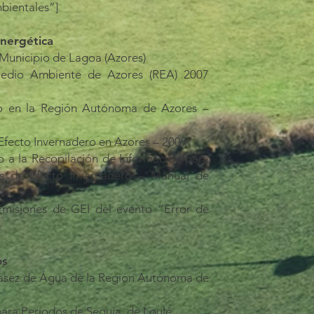
bientales”]
nergética​
 Municipio de Lagoa (Azores)
Medio Ambiente de Azores (REA) 2007
to en la Región Autónoma de Azores –
Efecto Invernadero en Azores – 2009
 a la Recopilación de Información para
es de Efecto Invernadero – Manual de
Emisiones de GEI del evento “Error de
os
casez de Água de la Región Autónoma de
para Períodos de Sequía de Loulé