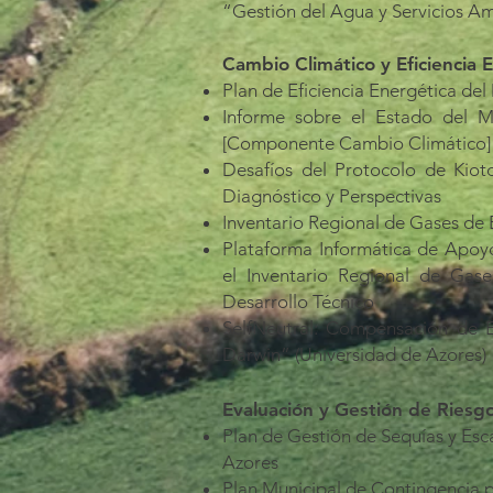
“Gestión del Agua y Servicios Am
Cambio Climático y Eficiencia E
Plan de Eficiencia Energética del
Informe sobre el Estado del 
[Componente Cambio Climático]
Desafíos del Protocolo de Kio
Diagnóstico y Perspectivas
Inventario Regional de Gases de 
Plataforma Informática de Apoyo
el Inventario Regional de Gas
Desarrollo Técnico
SelfNeutral: Compensación de 
Darwin” (Universidad de Azores)
Evaluación y Gestión de Riesg
Plan de Gestión de Sequías y Es
Azores
Plan Municipal de Contingencia 