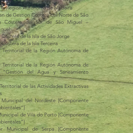
rial​
 la Región Autónoma de Madeira
lan de Gestión Costera del Norte de São
n Costera del Sur de São Miguel –
iguel
 Costera de la Isla de São Jorge
Costera de la Isla Terceira
 Territorial de la Región Autónoma de
 Territorial de la Región Autónoma de
 “Gestión del Agua y Saneamiento
rritorial de las Actividades Extractivas
s
or Municipal del Nordeste [Componente
bientales”]
 Municipal de Vila do Porto [Componente
bientales”]
tor Municipal de Serpa [Componente