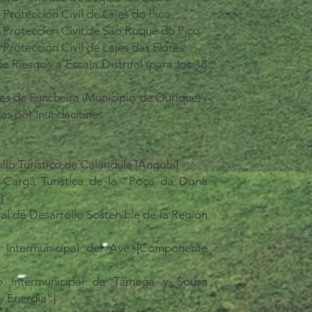
Protección Civil de Lajes do Pico
 Protección Civil de São Roque do Pico
Protección Civil de Lajes das Flores
de Riesgos a Escala Distrital (para los 18
es de Funcheira (Município de Ourique) -
as por Inundaciones
llo Turístico de Calandula [Angola]
 Carga Turística de la “Poça da Dona
)
al de Desarrollo Sostenible de la Región
o Intermunicipal del Ave [Componente
lo Intermunicipal de Tâmega y Sousa
 Energía”]