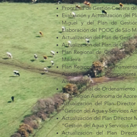
Instrumentos de Gestión Territo
Programa de Gestión Costera de
Evaluación y Actualización del P
Miguel y del Plan de Gestió
Elaboración del POOC de São M
Actualización del Plan de Gestión
Actualización del Plan de Gestión 
Plan Regional de Ordenamiento
Madeira
Plan Regional de Ordenamiento
Azores (PROTA) [Componente
Ambiental”]
Plan Sectorial de Ordenamiento Te
en la Región Autónoma de Azore
Actualización del Plan Direct
“Gestión del Agua y Servicios Am
Actualización del Plan Director
“Gestión del Agua y Servicios Am
Actualización del Plan Direc