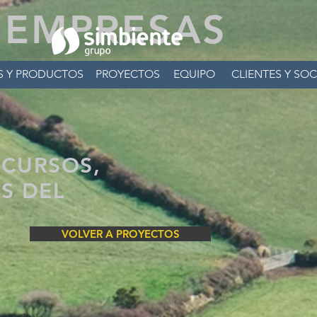
EMPRESAS
S Y PRODUCTOS
PROYECTOS
EQUIPO
CLIENTES Y SOC
ECURSOS,
S DEL
VOLVER A PROYECTOS