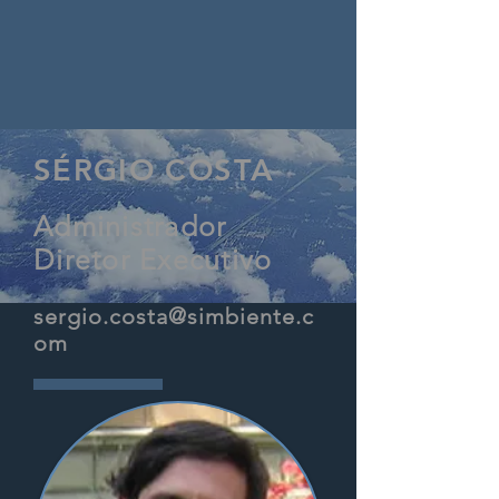
SÉRGIO COSTA
Administrador
Diretor Executivo
sergio.costa@simbiente.c
om