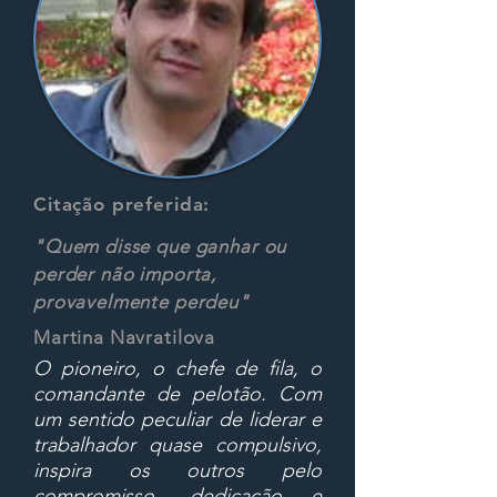
Citação preferida:
"Quem disse que ganhar ou
perder não importa,
provavelmente perdeu"
Martina Navratilova
O pioneiro, o chefe de fila, o
comandante de pelotão. Com
um sentido peculiar de liderar e
trabalhador quase compulsivo,
inspira os outros pelo
compromisso, dedicação e