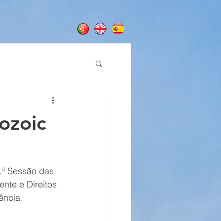
ozoic
.ª Sessão das 
nte e Direitos 
ência
.