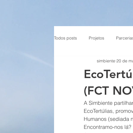
Todos posts
Projetos
Parceria
simbiente
20 de ma
EcoTertú
(FCT NO
A Simbiente partilha
EcoTertúlias, promo
Humanos (sediada na
Encontramo-nos lá?