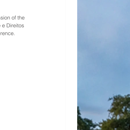
sion of the 
e Direitos 
erence.