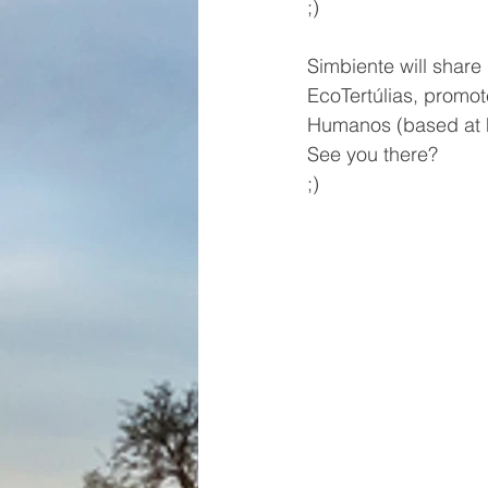
;)
Simbiente will share
EcoTertúlias, promo
Humanos (based at F
See you there?
;)