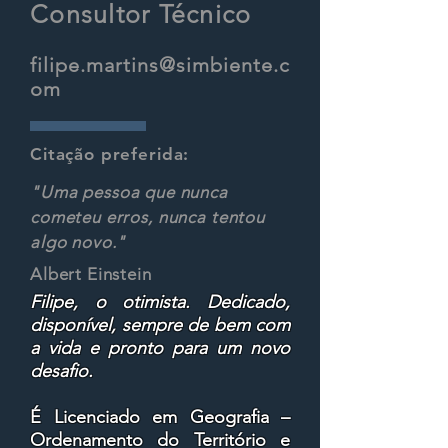
Consultor Técnico
filipe.martins@simbiente.c
om
Citação preferida:
"Uma pessoa que nunca
cometeu erros, nunca tentou
algo novo."
Albert Einstein
Filipe, o otimista. Dedicado,
disponível, sempre de bem com
a vida e pronto para um novo
desafio.
É Licenciado em Geografia –
Ordenamento do Território e