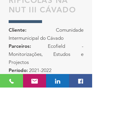
RIPÍCOLAS NA
NUT III CÁVADO
Cliente:
Comunidade
Intermunicipal do Cávado
Parceiros:
Ecofield -
Monitorizações, Estudos e
Projectos
Período:
2021-2022
Âmbito Territorial:
Municípios do
Vale do Cávado (Amares, Braga,
Barcelos, Esposende, Terras de
Bouro, Vila Verde)